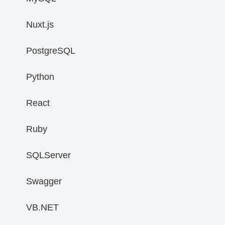
Nuxt.js
PostgreSQL
Python
React
Ruby
SQLServer
Swagger
VB.NET