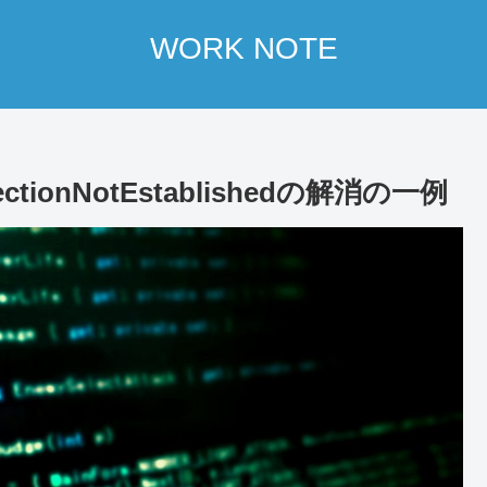
WORK NOTE
nectionNotEstablishedの解消の一例