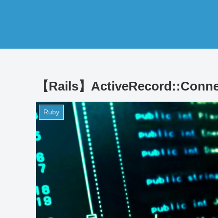
【Rails】ActiveRecord::Con
Ruby