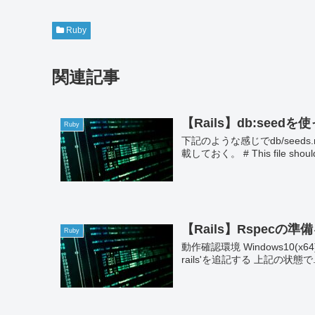
Ruby
関連記事
【Rails】db:seed
Ruby
下記のような感じでdb/see
載しておく。 # This file should co
【Rails】Rspecの
Ruby
動作確認環境 Windows10(x64) ra
rails'を追記する 上記の状態で..