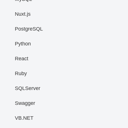
Nuxt.js
PostgreSQL
Python
React
Ruby
SQLServer
Swagger
VB.NET