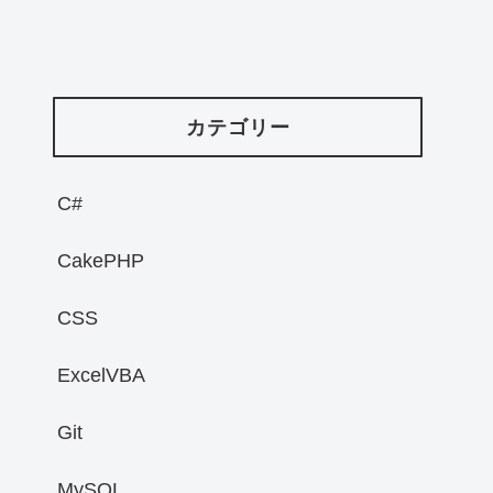
カテゴリー
C#
CakePHP
CSS
ExcelVBA
Git
MySQL